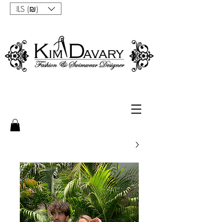
ILS (₪)