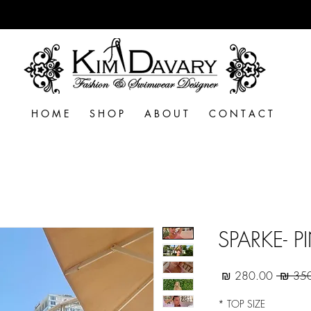
H O M E
S H O P
A B O U T
C O N T A C T
SPARKE- P
מחיר
מחיר
רגיל
מבצע
*
TOP SIZE