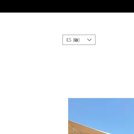
ILS (₪)