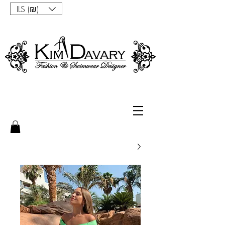
ILS (₪)