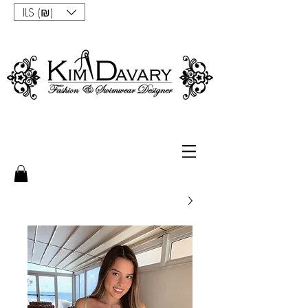
ILS (₪)