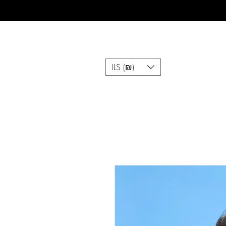
ILS (₪)