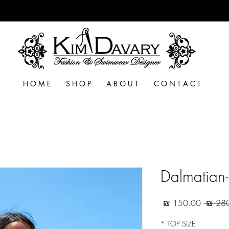
H O M E
S H O P
A B O U T
C O N T A C T
Dalmatian-
מחיר
מחיר
רגיל
מבצע
*
TOP SIZE