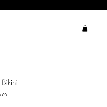
 Bikini
 ‏280.00 ‏₪ 