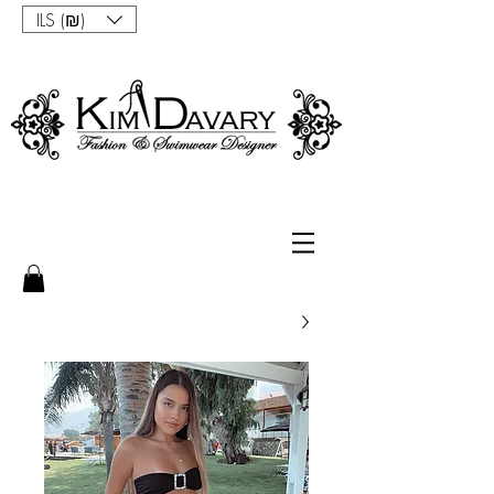
ILS (₪)